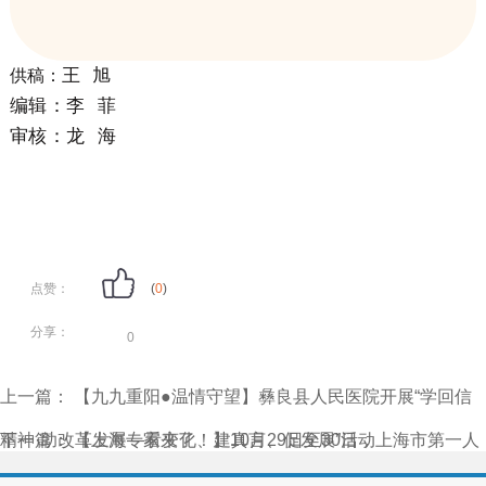
王 旭
供稿：
编辑：李 菲
审核：龙 海
点赞：
(
0
)
分享：
0
上一篇：
【九九重阳●温情守望】彝良县人民医院开展“学回信
精神·助改革发展—看变化、建真言、促发展”活动
下一篇：
【上海专家来了！】10月29日至30日，上海市第一人
民医院程晓非主任将到我院坐诊、查房、手术