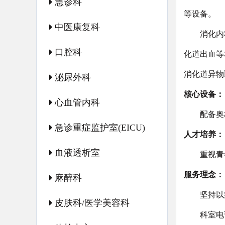
急诊科
等设备。
中医康复科
消化内
口腔科
化道出血等
消化道异物
泌尿外科
核心设备：
心血管内科
配备奥
急诊重症监护室(EICU)
人才培养：
血液透析室
重视青
服务理念：
麻醉科
坚持以
皮肤科/医学美容科
科室电