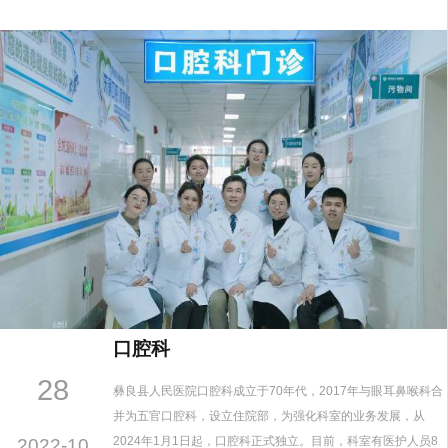
消化内科普通病区、消化内科胃肠镜中心。诊疗范围：消化内
科疾病的临床诊治工作，配有奥林巴斯170及富士VP-7000电…
口腔科
28
彝良县人民医院口腔科成立于70年代，2017年与眼耳鼻喉科合
并为五官口腔科，设立住院部，为强化科室的业务发展，从
2024年1月1日起，口腔科正式独立。目前，科室有医护人员8
2022-10