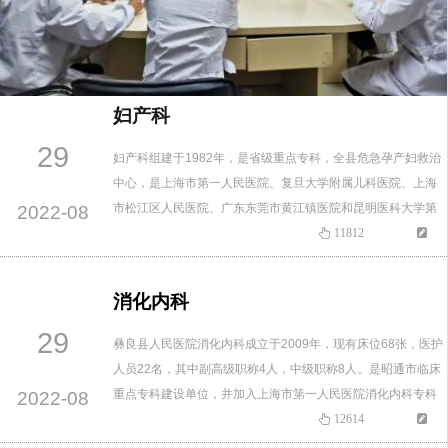
妇产科
29
妇产科组建于1982年，是省级重点专科，全县危急孕产妇救治
中心，是上海市第一人民医院、复旦大学附属儿科医院、上海
市松江区人民医院、广东东莞市黄江镇医院和昆明医科大学第
2022-08
二附属医院的对口支援科室。科室业务用房2100平方米，设有
11812
门诊与住院部，住院部设病床56张，包括妇科、产科、计划生
育三个专业。现有医师 11人，护理19 名。其中主任医师1名，
消化内科
副主任医师1名，主治医师6名，医师6名，护理中副主任护师
29
1…
彝良县人民医院消化内科成立于2009年，现有床位68张，医护
人员22名，其中副高级职称4人，中级职称8人。是昭通市临床
重点专科建设单位，并加入上海市第一人民医院消化内科专科
2022-08
联盟及云南省消化内科专科联盟成为联盟成员单位。规模布
12614
局：形成“两区一中心”格局：消化内科重症监护室（GICU）、