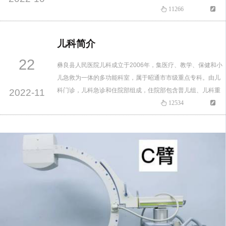
名，其中：医生6名、护士2名，有主治医师2名、医师3名、口
11266
腔专业技术人员1名、专科护士2名，配有大视野CBCT一台、
口腔全景机1台、X线根尖片机1台、口腔种植机1台、口腔综合
儿科简介
治疗椅5台，开展的服务项目有：种植牙、成人及儿童的错颌…
22
彝良县人民医院儿科成立于2006年，集医疗、教学、保健和小
儿急救为一体的多功能科室，属于昭通市市级重点专科。由儿
科门诊，儿科急诊和住院部组成，住院部包含普儿组、儿科重
2022-11
症监护室和新生儿组（系全县危重新生儿救治中心）及儿童保
12534
健，全科拥有床位120张。现有医护人员52名，包括副主任医
师2名、主治医师6名，住院医师13名，技师1名，护士31名。
现为上海交通大学医学院附属儿童医院（上海市儿童医院）、
复旦大学…