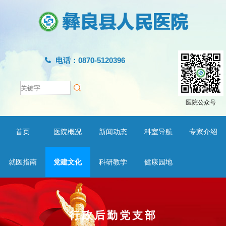
电话：0870-5120396
医院公众号
首页
医院概况
新闻动态
科室导航
专家介绍
就医指南
党建文化
科研教学
健康园地
行政后勤党支部