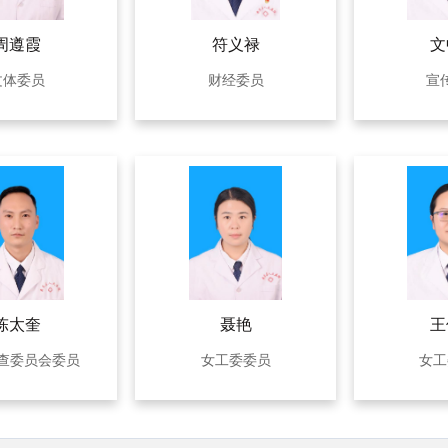
周遵霞
符义禄
文
文体委员
财经委员
宣
陈太奎
聂艳
王
查委员会委员
女工委委员
女工